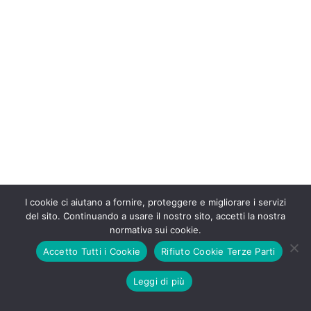
I cookie ci aiutano a fornire, proteggere e migliorare i servizi
del sito. Continuando a usare il nostro sito, accetti la nostra
© Registro Innocenti 2021 - Credits
EcstoreWeb
Modifica Preferenze
normativa sui cookie.
Cookie
Accetto Tutti i Cookie
Rifiuto Cookie Terze Parti
Leggi di più